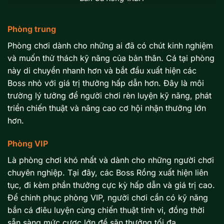
Phòng trung
Phòng chơi dành cho những ai đã có chút kinh nghiệm
và muốn thử thách kỹ năng của bản thân. Cá tại phòng
này di chuyển nhanh hơn và bắt đầu xuất hiện các
Boss nhỏ với giá trị thưởng hấp dẫn hơn. Đây là môi
trường lý tưởng để người chơi rèn luyện kỹ năng, phát
triển chiến thuật và nâng cao cơ hội nhận thưởng lớn
hơn.
Phòng VIP
Là phòng chơi khó nhất và dành cho những người chơi
chuyên nghiệp. Tại đây, các Boss Rồng xuất hiện liên
tục, đi kèm phần thưởng cực kỳ hấp dẫn và giá trị cao.
Để chinh phục phòng VIP, người chơi cần có kỹ năng
bắn cá điêu luyện cùng chiến thuật tinh vi, đồng thời
sẵn sàng mức cược lớn để săn thưởng tối đa.