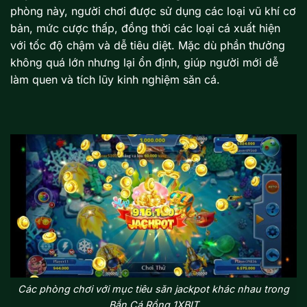
phòng này, người chơi được sử dụng các loại vũ khí cơ
bản, mức cược thấp, đồng thời các loại cá xuất hiện
với tốc độ chậm và dễ tiêu diệt. Mặc dù phần thưởng
không quá lớn nhưng lại ổn định, giúp người mới dễ
làm quen và tích lũy kinh nghiệm săn cá.
Các phòng chơi với mục tiêu săn jackpot khác nhau trong
Bắn Cá Rồng 1XBIT