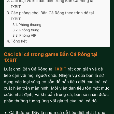
Các loại vũ khí đặc biệt trong Bắn Cá Rồng tại
1XBIT
Các phòng chơi Bắn Cá Rồng theo trình độ tại
1XBIT
Phòng thường
Phòng trung
Phòng VIP
Tổng kết
Các loài cá trong game Bắn Cá Rồng tại
1XBIT
Luật chơi Bắn Cá Rồng tại
1XBIT
rất đơn giản và dễ
tiếp cận với mọi người chơi. Nhiệm vụ của bạn là sử
dụng các loại súng có sẵn để bắn tiêu diệt các loài cá
xuất hiện trên màn hình. Mỗi viên đạn tiêu tốn một mức
cược nhất định, và khi bắn trúng cá, bạn sẽ nhận được
phần thưởng tương ứng với giá trị của loài cá đó.
Cá thường: Đây là nhóm cá dễ tiêu diệt nhất trong