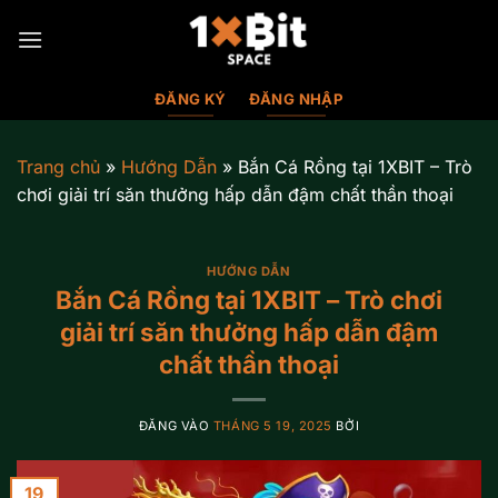
Bỏ
qua
nội
dung
ĐĂNG KÝ
ĐĂNG NHẬP
Trang chủ
»
Hướng Dẫn
»
Bắn Cá Rồng tại 1XBIT – Trò
chơi giải trí săn thưởng hấp dẫn đậm chất thần thoại
HƯỚNG DẪN
Bắn Cá Rồng tại 1XBIT – Trò chơi
giải trí săn thưởng hấp dẫn đậm
chất thần thoại
ĐĂNG VÀO
THÁNG 5 19, 2025
BỞI
19